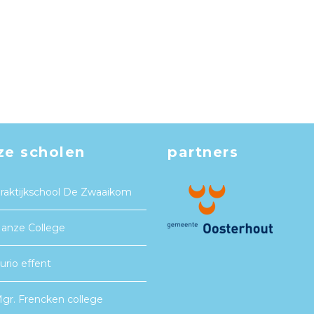
ze scholen
partners
raktijkschool De Zwaaikom
anze College
urio effent
gr. Frencken college